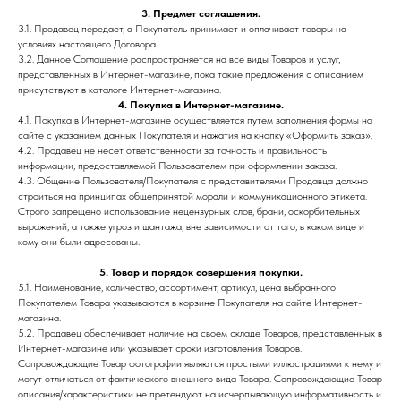
3. Предмет соглашения.
3.1. Продавец передает, а Покупатель принимает и оплачивает товары на
условиях настоящего Договора.
3.2. Данное Соглашение распространяется на все виды Товаров и услуг,
представленных в Интернет-магазине, пока такие предложения с описанием
присутствуют в каталоге Интернет-магазина.
4. Покупка в Интернет-магазине.
4.1. Покупка в Интернет-магазине осуществляется путем заполнения формы на
сайте с указанием данных Покупателя и нажатия на кнопку «Оформить заказ».
4.2. Продавец не несет ответственности за точность и правильность
информации, предоставляемой Пользователем при оформлении заказа.
4.3. Общение Пользователя/Покупателя с представителями Продавца должно
строиться на принципах общепринятой морали и коммуникационного этикета.
Строго запрещено использование нецензурных слов, брани, оскорбительных
выражений, а также угроз и шантажа, вне зависимости от того, в каком виде и
кому они были адресованы.
5. Товар и порядок совершения покупки.
5.1. Наименование, количество, ассортимент, артикул, цена выбранного
Покупателем Товара указываются в корзине Покупателя на сайте Интернет-
магазина.
5.2. Продавец обеспечивает наличие на своем складе Товаров, представленных в
Интернет-магазине или указывает сроки изготовления Товаров.
Сопровождающие Товар фотографии являются простыми иллюстрациями к нему и
могут отличаться от фактического внешнего вида Товара. Сопровождающие Товар
описания/характеристики не претендуют на исчерпывающую информативность и