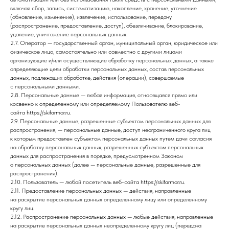
включая сбор, запись, систематизацию, накопление, хранение, уточнение
(обновление, изменение), извлечение, использование, передачу
(распространение, предоставление, доступ), обезличивание, блокирование,
удаление, уничтожение персональных данных.
2.7. Оператор — государственный орган, муниципальный орган, юридическое или
физическое лицо, самостоятельно или совместно с другими лицами
организующие и/или осуществляющие обработку персональных данных, а также
определяющие цели обработки персональных данных, состав персональных
данных, подлежащих обработке, действия (операции), совершаемые
с персональными данными.
2.8. Персональные данные — любая информация, относящаяся прямо или
косвенно к определенному или определяемому Пользователю веб-
сайта https://skifarmor.ru.
2.9. Персональные данные, разрешенные субъектом персональных данных для
распространения, — персональные данные, доступ неограниченного круга лиц
к которым предоставлен субъектом персональных данных путем дачи согласия
на обработку персональных данных, разрешенных субъектом персональных
данных для распространения в порядке, предусмотренном Законом
о персональных данных (далее — персональные данные, разрешенные для
распространения).
2.10. Пользователь — любой посетитель веб-сайта https://skifarmor.ru.
2.11. Предоставление персональных данных — действия, направленные
на раскрытие персональных данных определенному лицу или определенному
кругу лиц.
2.12. Распространение персональных данных — любые действия, направленные
на раскрытие персональных данных неопределенному кругу лиц (передача