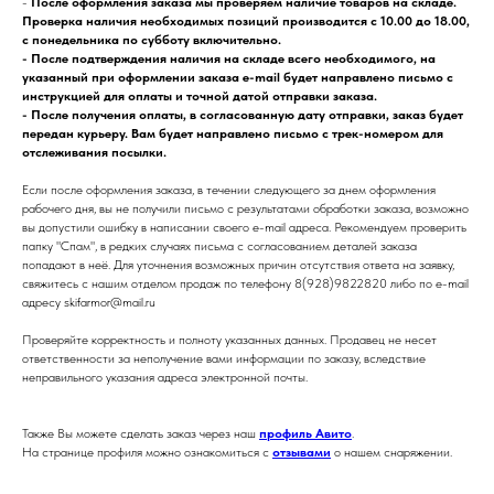
-
После оформления заказа мы проверяем наличие товаров на складе.
Проверка наличия необходимых позиций производится с 10.00 до 18.00,
с понедельника по субботу включительно.
- После подтверждения наличия на складе всего необходимого, на
указанный при оформлении заказа e-mail будет направлено письмо с
инструкцией для оплаты и точной датой отправки заказа.
- После получения оплаты, в согласованную дату отправки,
заказ будет
передан курьеру. Вам будет направлено письмо с трек-номером для
отслеживания посылки.
Если после оформления заказа, в течении следующего за днем оформления
рабочего дня, вы не получили письмо с результатами обработки заказа, возможно
вы допустили ошибку в написании своего e-mail адреса. Рекомендуем проверить
папку "Спам", в редких случаях письма с согласованием деталей заказа
попадают в неё. Для уточнения возможных причин отсутствия ответа на заявку,
свяжитесь с нашим отделом продаж по телефону 8(928)9822820 либо по e-mail
адресу skifarmor@mail.ru
Проверяйте корректность и полноту указанных данных. Продавец не несет
ответственности за неполучение вами информации по заказу, вследствие
неправильного указания адреса электронной почты.
Также Вы можете сделать заказ через наш
профиль Авито
.
На странице профиля можно ознакомиться с
отзывами
о нашем снаряжении.