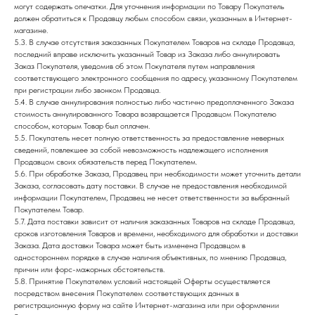
могут содержать опечатки. Для уточнения информации по Товару Покупатель
должен обратиться к Продавцу любым способом связи, указанным в Интернет-
магазине.
5.3. В случае отсутствия заказанных Покупателем Товаров на складе Продавца,
последний вправе исключить указанный Товар из Заказа либо аннулировать
Заказ Покупателя, уведомив об этом Покупателя путем направления
соответствующего электронного сообщения по адресу, указанному Покупателем
при регистрации либо звонком Продавца.
5.4. В случае аннулирования полностью либо частично предоплаченного Заказа
стоимость аннулированного Товара возвращается Продавцом Покупателю
способом, которым Товар был оплачен.
5.5. Покупатель несет полную ответственность за предоставление неверных
сведений, повлекшее за собой невозможность надлежащего исполнения
Продавцом своих обязательств перед Покупателем.
5.6. При обработке Заказа, Продавец при необходимости может уточнить детали
Заказа, согласовать дату поставки. В случае не предоставления необходимой
информации Покупателем, Продавец не несет ответственности за выбранный
Покупателем Товар.
5.7. Дата поставки зависит от наличия заказанных Товаров на складе Продавца,
сроков изготовления Товаров и времени, необходимого для обработки и доставки
Заказа. Дата доставки Товара может быть изменена Продавцом в
одностороннем порядке в случае наличия объективных, по мнению Продавца,
причин или форс-мажорных обстоятельств.
5.8. Принятие Покупателем условий настоящей Оферты осуществляется
посредством внесения Покупателем соответствующих данных в
регистрационную форму на сайте Интернет-магазина или при оформлении