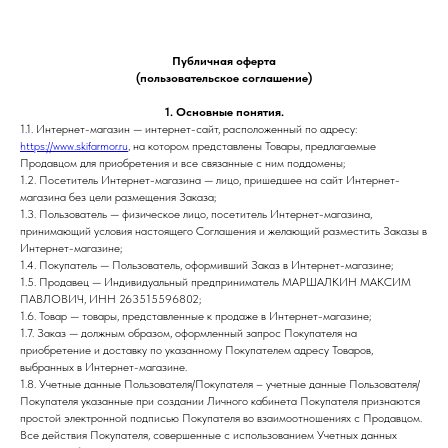
Публичная оферта
(пользовательское соглашение)
1. Основные понятия.
1.1. Интернет-магазин — интернет-сайт, расположенный по адресу:
https://www.skifarmor.ru
, на котором представлены Товары, предлагаемые
Продавцом для приобретения и все связанные с ним поддомены;
1.2. Посетитель Интернет-магазина — лицо, пришедшее на сайт Интернет-
магазина без цели размещения Заказа;
1.3. Пользователь — физическое лицо, посетитель Интернет-магазина,
принимающий условия настоящего Соглашения и желающий разместить Заказы в
Интернет-магазине;
1.4. Покупатель — Пользователь, оформивший Заказ в Интернет-магазине;
1.5. Продавец — Индивидуальный предприниматель МАРШАЛКИН МАКСИМ
ПАВЛОВИЧ, ИНН 263515596802;
1.6. Товар — товары, представленные к продаже в Интернет-магазине;
1.7. Заказ — должным образом, оформленный запрос Покупателя на
приобретение и доставку по указанному Покупателем адресу Товаров,
выбранных в Интернет-магазине.
1.8. Учетные данные Пользователя/Покупателя – учетные данные Пользователя/
Покупателя указанные при создании Личного кабинета Покупателя признаются
простой электронной подписью Покупателя во взаимоотношениях с Продавцом.
Все действия Покупателя, совершенные с использованием Учетных данных