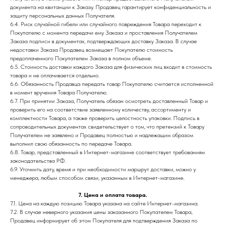
документа на квитанции к Заказу. Продавец гарантирует конфиденциальность и
защиту персональных данных Получателя.
6.4. Риск случайной гибели или случайного повреждения Товара переходит к
Покупателю с момента передачи ему Заказа и проставления Получателем
Заказа подписи в документах, подтверждающих доставку Заказа. В случае
недоставки Заказа Продавец возмещает Покупателю стоимость
предоплаченного Покупателем Заказа в полном объеме.
6.5. Стоимость доставки каждого Заказа для физических лиц входит в стоимость
товара и не оплачивается отдельно.
6.6. Обязанность Продавца передать товар Покупателю считается исполненной
в момент вручения Товара Получателю.
6.7. При принятии Заказа, Получатель обязан осмотреть доставленный Товар и
проверить его на соответствие заявленному количеству, ассортименту и
комплектности Товара, а также проверить целостность упаковки. Подпись в
сопроводительных документах свидетельствует о том, что претензий к Товару
Получателем не заявлено и Продавец полностью и надлежащим образом
выполнил свою обязанность по передаче Товара.
6.8. Товар, представленный в Интернет-магазине соответствует требованиям
законодательства РФ.
6.9. Уточнить дату, время и при необходимости маршрут доставки, можно у
менеджера, любым способом связи, указанным в Интернет-магазине.
7. Цена и оплата товара.
7.1. Цена на каждую позицию Товара указана на сайте Интернет-магазина.
7.2. В случае неверного указания цены заказанного Покупателем Товара,
Продавец информирует об этом Покупателя для подтверждения Заказа по