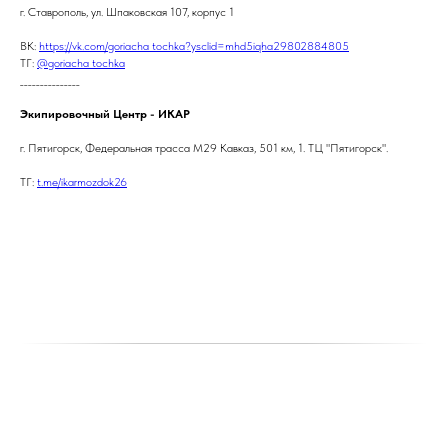
г. Ставрополь, ул. Шпаковская 107, корпус 1
ВК:
https://vk.com/goriacha_tochka?ysclid=mhd5iqha29802884805
ТГ:
@goriacha_tochka
_______________
Экипировочный Центр - ИКАР
г. Пятигорск, Федеральная трасса М29 Кавказ, 501 км, 1. ТЦ "Пятигорск".
ТГ:
t.me/ikarmozdok26