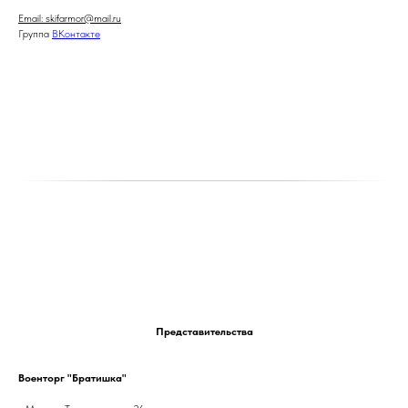
Email: skifarmor@mail.ru
Группа
ВКонтакте
Представительства
Военторг "Братишка"