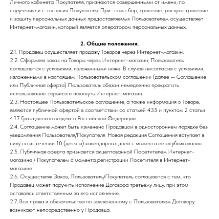
Личного кабинета Покупателя, признаются совершенными от имени, по
поручению и с согласия Покупателя. При этом сбор, хранение, распространение
и защиту персональных данных предоставляемых Пользователем осуществляет
Интернет-магазин, который является оператором персональных данных.
2. Общие положения.
2.1. Продавец осуществляет продажу Товаров через Интернет-магазин.
2.2. Оформляя заказ на Товары через Интернет-магазин, Пользователь
соглашается с условиями, изложенными ниже. В случае несогласия с условиями,
изложенными в настоящем Пользовательском соглашении (далее — Соглашение
или Публичная оферта) Пользователь обязан немедленно прекратить
использование сервиса и покинуть Интернет-магазин.
2.3. Настоящее Пользовательское соглашение, а также информация о Товаре,
являются публичной офертой в соответствии со статьей 435 и пунктом 2 статьи
437 Гражданского кодекса Российской Федерации.
2.4. Соглашение может быть изменено Продавцом в одностороннем порядке без
уведомления Пользователя/Покупателя. Новая редакция Соглашения вступает в
силу по истечении 10 (десяти) календарных дней с момента ее опубликования.
2.5. Публичная оферта признается акцептованной Посетителем Интернет-
магазина / Покупателем с момента регистрации Посетителя в Интернет-
магазине.
2.6. Осуществляя Заказ, Пользователь/Покупатель соглашается с тем, что
Продавец может поручить исполнение Договора третьему лицу, при этом
оставаясь ответственным за его исполнение.
2.7. Все права и обязательства по заключенному с Пользователем Договору
возникают непосредственно у Продавца.