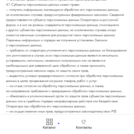
4.1. Субъекты персональных данных имеют право:
— получать информацию, касающуюся обработки его персональных данных,
за исключением случаев, предусмотренных федеральными законами. Сведения
предоставляются субъекту персональных данных Оператором в доступной
форме, и в них не должны содержаться персональные данные, относящиеся
к другим субъектам персональных данных, за исключением случаев, когда
имеются законные основания для раскрытия таких персональных данных.
Перечень информации и порядок ее получения установлен Законом
о персональных данных;
— требовать от оператора уточнения его персональных данных, их блокирования
или уничтожения в случае, если персональные данные являются неполными,
устаревшими, неточными, незаконно полученными или не являются
необходимыми для заявленной цели обработки, а также принимать
предусмотренные законом меры по защите своих прав;
— выдвигать условие предварительного согласия при обработке персональных
данных в целях продвижения на рынке товаров, работ и услуг;
— на отзыв согласия на обработку персональных данных, а также,
на направление требования о прекращении обработки персональных данных;
— обжаловать в уполномоченный орган по защите прав субъектов персональных
данных или в судебном порядке неправомерные действия или бездействие
Оператора при обработке его персональных данных;
— на осуществление иных прав, предусмотренных законодательством РФ.
4.2. Субъекты персональных данных обязаны:
— предоставлять Оператору достоверные данные о себе;
— сообщать Оператору об уточнении (обновлении, изменении) своих
Каталог
Контакты
персональных данных.