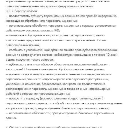
нормативными правовыми актами, если иное не предусмотрено Законом
о персональных данных или другими федеральными законами.
3.2. Оператор обязан:
— предоставлять субъекту персональных данных по его просьбе информацию,
касающуюся обработки его персональных данных;
— организовывать обработку персональных данных в порядке, установленном
действующим законодательством РФ;
— отвечать на обращения и запросы субъектов персональных данных
и их законных представителей в соответствии с требованиями Закона
о персональных данных;
— сообщать в уполномоченный орган по защите прав субъектов персональных
данных по запросу этого органа необходимую информацию в течение 10 дней
с даты получения такого запроса;
— публиковать или иным образом обеспечивать неограниченный доступ
к настоящей Политике в отношении обработки персональных данных;
— принимать правовые, организационные и технические меры для защиты
персональных данных от неправомерного или случайного доступа к ним,
уничтожения, изменения, блокирования, копирования, предоставления,
распространения персональных данных, а также от иных неправомерных
действий в отношении персональных данных;
— прекратить передачу (распространение, предоставление, доступ)
персональных данных, прекратить обработку и уничтожить персональные данные
в порядке и случаях, предусмотренных Законом о персональных данных;
— исполнять иные обязанности, предусмотренные Законом о персональных
данных.
4. Основные права и обязанности субъектов персональных данных