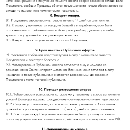
изменении решения о покупке до момента начала сборки заказа на складе. Если
Покупатель сообщил Продавцу об этом после момента начала сборки заказа на
складе, то изменения в комплектации невозможны.
8. Возврат товара.
8.1. Покупатель вправе вернуть товар в течение 14 дней со дня покупки.
8.2. К возврату принимается товар, не бывший в употреблении, если были
сохранены его потребительские свойства, товарный вид, упаковка, пломбы,
ярлыки. Товар должен быть надлежащего качества.
8.3. Возврат товара осуществляется силами Покупателя.
9. Срок действия Публичной оферты.
9.1. Настоящая Публичная оферта вступает в силу с момента её акцепта
Покупателем и действует бессрочно.
9.2. Новая редакция Публичной оферты вступает в силу с момента ее
размещения на Сайте интернет-магазина. Все изменения вступают в силу
немедленно после публикации, и считаются доведенными до сведения
Покупателя с момента такой публикации.
10. Порядок разрешения споров
10.1. Любые споры и разногласия, которые могут возникнуть в ходе выполнения
условий Договора, подлежат досудебному урегулированию путем переговоров.
10.2. Стороны устанавливают, что все возможные претензии по Соглашению
должны быть рассмотрены в течение 10 (десяти) дней со дня их получения.
10.3. Все споры между Сторонами, по которым не было достигнуто полного
согласия, разрешаются в соответствии с действующим законодательством РФ.
11. Дополнительные условия.