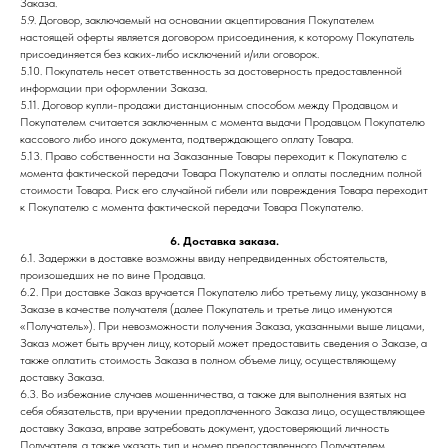
Заказа.
5.9. Договор, заключаемый на основании акцептирования Покупателем
настоящей оферты является договором присоединения, к которому Покупатель
присоединяется без каких-либо исключений и/или оговорок.
5.10. Покупатель несет ответственность за достоверность предоставленной
информации при оформлении Заказа.
5.11. Договор купли-продажи дистанционным способом между Продавцом и
Покупателем считается заключенным с момента выдачи Продавцом Покупателю
кассового либо иного документа, подтверждающего оплату Товара.
5.13. Право собственности на Заказанные Товары переходит к Покупателю с
момента фактической передачи Товара Покупателю и оплаты последним полной
стоимости Товара. Риск его случайной гибели или повреждения Товара переходит
к Покупателю с момента фактической передачи Товара Покупателю.
6. Доставка заказа.
6.1. Задержки в доставке возможны ввиду непредвиденных обстоятельств,
произошедших не по вине Продавца.
6.2. При доставке Заказ вручается Покупателю либо третьему лицу, указанному в
Заказе в качестве получателя (далее Покупатель и третье лицо именуются
«Получатель»). При невозможности получения Заказа, указанными выше лицами,
Заказ может быть вручен лицу, который может предоставить сведения о Заказе, а
также оплатить стоимость Заказа в полном объеме лицу, осуществляющему
доставку Заказа.
6.3. Во избежание случаев мошенничества, а также для выполнения взятых на
себя обязательств, при вручении предоплаченного Заказа лицо, осуществляющее
доставку Заказа, вправе затребовать документ, удостоверяющий личность
Получателя, а также указать тип и номер предоставленного Получателем