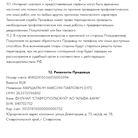
11.1. Интернет-магазин и предоставляемые сервисы могут быть временно
частично или полностью недоступны по причине проведения профилактических
или иных работ, или по любым другим причинам технического характера.
Техническая служба Продавца имеет право периодически проводить
необходимые профилактические или иные работы с предварительным
уведомлением Покупателей или без такового.
11.2. В случае возникновения вопросов и претензий со стороны Пользователя/
Покупателя он должен обратиться к Продавцу по телефону или иным доступным
способом. Все возникающее споры стороны будут стараться решить путем
переговоров, при не достижении соглашения спор будет передан на
рассмотрение в судебный орган в соответствии с действующим
законодательством РФ.
12. Реквизиты Продавца
Номер счёта: 40802810556010005094
Валюта: RUR
Название: МАРШАЛКИН МАКСИМ ПАВЛОВИЧ (ИП)
ИНН: 263515596802
Банк: ФИЛИАЛ "СТАВРОПОЛЬСКИЙ" АО "АЛЬФА-БАНК"
БИК: 040702752
Кор. счёт: 30101810000000000752
Юридический адрес компании: улица Доваторцев, д. 75, кв./оф. кв. 78,
Ставропольский край, г. Ставрополь