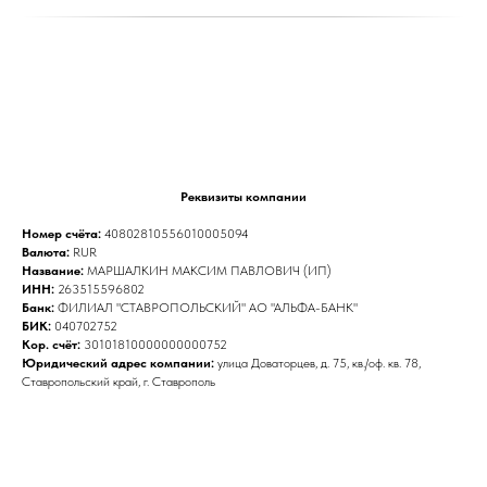
Реквизиты компании
Номер счёта:
40802810556010005094
Валюта:
RUR
Название:
МАРШАЛКИН МАКСИМ ПАВЛОВИЧ (ИП)
ИНН:
263515596802
Банк:
ФИЛИАЛ "СТАВРОПОЛЬСКИЙ" АО "АЛЬФА-БАНК"
БИК:
040702752
Кор. счёт:
30101810000000000752
Юридический адрес компании:
улица Доваторцев, д. 75, кв./оф. кв. 78,
Ставропольский край, г. Ставрополь