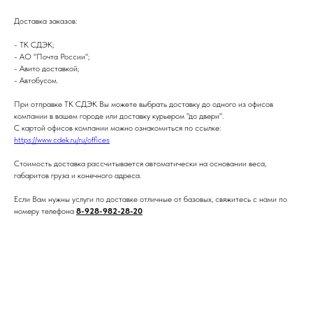
Доставка заказов:
- ТК СДЭК;
- АО "Почта России";
- Авито доставкой;
- Автобусом.
При отправке ТК СДЭК Вы можете выбрать доставку до одного из офисов
компании в вашем городе или доставку курьером "до двери".
С картой офисов компании можно ознакомиться по ссылке:
https://www.cdek.ru/ru/offices
Стоимость доставка рассчитывается автоматически на основании веса,
габаритов груза и конечного адреса.
Если Вам нужны услуги по доставке
отличные от базовых
, свяжитесь с нами по
номеру телефона
8-928-982-28-20