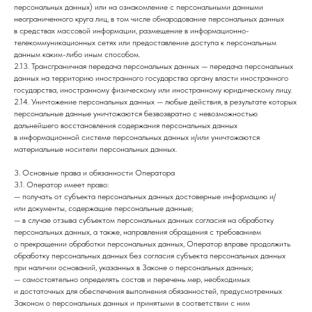
персональных данных) или на ознакомление с персональными данными
неограниченного круга лиц, в том числе обнародование персональных данных
в средствах массовой информации, размещение в информационно-
телекоммуникационных сетях или предоставление доступа к персональным
данным каким-либо иным способом.
2.13. Трансграничная передача персональных данных — передача персональных
данных на территорию иностранного государства органу власти иностранного
государства, иностранному физическому или иностранному юридическому лицу.
2.14. Уничтожение персональных данных — любые действия, в результате которых
персональные данные уничтожаются безвозвратно с невозможностью
дальнейшего восстановления содержания персональных данных
в информационной системе персональных данных и/или уничтожаются
материальные носители персональных данных.
3. Основные права и обязанности Оператора
3.1. Оператор имеет право:
— получать от субъекта персональных данных достоверные информацию и/
или документы, содержащие персональные данные;
— в случае отзыва субъектом персональных данных согласия на обработку
персональных данных, а также, направления обращения с требованием
о прекращении обработки персональных данных, Оператор вправе продолжить
обработку персональных данных без согласия субъекта персональных данных
при наличии оснований, указанных в Законе о персональных данных;
— самостоятельно определять состав и перечень мер, необходимых
и достаточных для обеспечения выполнения обязанностей, предусмотренных
Законом о персональных данных и принятыми в соответствии с ним