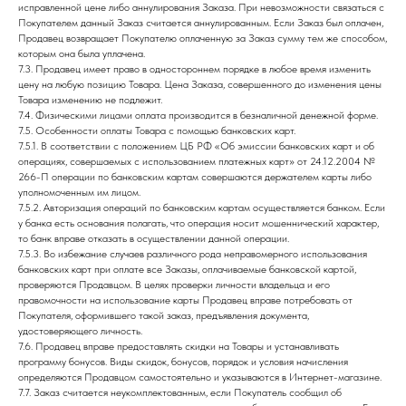
исправленной цене либо аннулирования Заказа. При невозможности связаться с
Покупателем данный Заказ считается аннулированным. Если Заказ был оплачен,
Продавец возвращает Покупателю оплаченную за Заказ сумму тем же способом,
которым она была уплачена.
7.3. Продавец имеет право в одностороннем порядке в любое время изменить
цену на любую позицию Товара. Цена Заказа, совершенного до изменения цены
Товара изменению не подлежит.
7.4. Физическими лицами оплата производится в безналичной денежной форме.
7.5. Особенности оплаты Товара с помощью банковских карт.
7.5.1. В соответствии с положением ЦБ РФ «Об эмиссии банковских карт и об
операциях, совершаемых с использованием платежных карт» от 24.12.2004 №
266-П операции по банковским картам совершаются держателем карты либо
уполномоченным им лицом.
7.5.2. Авторизация операций по банковским картам осуществляется банком. Если
у банка есть основания полагать, что операция носит мошеннический характер,
то банк вправе отказать в осуществлении данной операции.
7.5.3. Во избежание случаев различного рода неправомерного использования
банковских карт при оплате все Заказы, оплачиваемые банковской картой,
проверяются Продавцом. В целях проверки личности владельца и его
правомочности на использование карты Продавец вправе потребовать от
Покупателя, оформившего такой заказ, предъявления документа,
удостоверяющего личность.
7.6. Продавец вправе предоставлять скидки на Товары и устанавливать
программу бонусов. Виды скидок, бонусов, порядок и условия начисления
определяются Продавцом самостоятельно и указываются в Интернет-магазине.
7.7. Заказ считается неукомплектованным, если Покупатель сообщил об