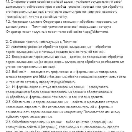
1.1. Оператор ставит своей важнейшей целью и условием осуществления своей
деятельности соблюдение прав и свобод человека и гражданина при обработке
его персональных данных, в том числе защиты прав на неприкосновенность
частной жизни, личную и семейную тайну.
1.2. Настоящая политика Оператора в отношении обработки персональных
данных (далее — Политика) применяется ко всей информации, которую
Оператор может получить о посетителях веб-сайта https://skifarmor.ru.
2. Основные понятия, используемые в Политике
2.1. Автоматизированная обработка персональных данных — обработка
персональных данных с помощью средств вычислительной техники.
2.2. Блокирование персональных данных — временное прекращение обработки
персональных данных (за исключением случаев, если обработка необходима для
уточнения персональных данных).
2.3. Веб-сайт — совокупность графических и информационных материалов,
а также программ для ЭВМ и баз данных, обеспечивающих их доступность в сети
интернет по сетевому адресу https://skifarmor.ru.
2.4. Информационная система персональных данных — совокупность
содержащихся в базах данных персональных данных и обеспечивающих
их обработку информационных технологий и технических средств.
2.5. Обезличивание персональных данных — действия, в результате которых
невозможно определить без использования дополнительной информации
принадлежность персональных данных конкретному Пользователю или иному
субъекту персональных данных.
2.6. Обработка персональных данных — любое действие (операция) или
совокупность действий (операций), совершаемых с использованием средств
автоматизации или без использования таких средств с персональными данными,