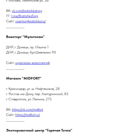
г. Москва, Таллинская ул., 26
ВК:
vk.com/bratishkatorg
ТГ:
t.me/BratishkaTorg
Сайт:
voentorgbratishka.ru/
_______________
Военторг "Мультикам"
ДНР, г. Донецк, пр. Ильича 1
ДНР, г. Донецк, бул.Шевченко 90
Сайт:
мультикам-военторг.рф
_______________
Магазин "MIDFORT"
г. Краснодар, ул. ш. Нефтяников, 28
г. Ростов-на-Дону, пер. Халтуринский, 85
г. Ставрополь, ул. Ленина, 275
ВК:
https://vk.com/midfort
Сайт:
https://midfort.ru/
_______________
Экипировочный центр "Горячая Точка"