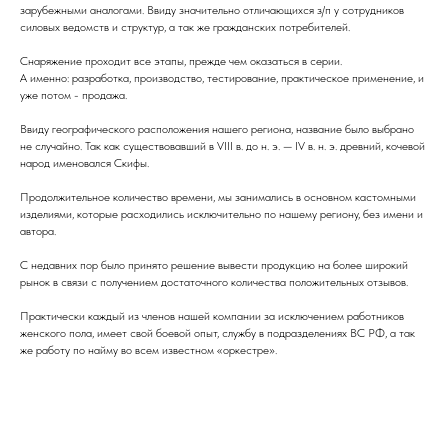
зарубежными аналогами. Ввиду значительно отличающихся з/п у сотрудников
силовых ведомств и структур, а так же гражданских потребителей.
Снаряжение проходит все этапы, прежде чем оказаться в серии.
А именно: разработка, производство, тестирование, практическое применение, и
уже потом - продажа.
Ввиду географического расположения нашего региона, название было выбрано
не случайно. Так как существовавший в VIII в. до н. э. — IV в. н. э. древний, кочевой
народ именовался Скифы.
Продолжительное количество времени, мы занимались в основном кастомными
изделиями, которые расходились исключительно по нашему региону, без имени и
автора.
С недавних пор было принято решение вывести продукцию на более широкий
рынок в связи с получением достаточного количества положительных отзывов.
Практически каждый из членов нашей компании за исключением работников
женского пола, имеет свой боевой опыт, службу в подразделениях ВС РФ, а так
же работу по найму во всем известном «оркестре».