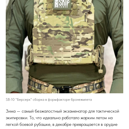
SB-10 "Берсерк" сборка в формфакторе бронежилета
Зима — самый безжалостный экзаменатор для тактической
экипировки. То, что идеально работало жарким летом на
легкой боевой рубашке, в декабре превращается в орудие