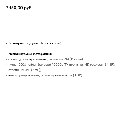
2450,00
руб.
В корзину
- Размеры подсумка 17.5х12х5см;
- Используемые материалы:
- фурнитура, велкро липучка, резинки - 2М (Италия);
- ткань 100% нейлон (соrdurа) 1000D, ПУ пропитка, ИК ремиссия (КНР);
- стропы нейлон (КНР);
- нитки армированные, полиэфирные, лавсан (КНР).