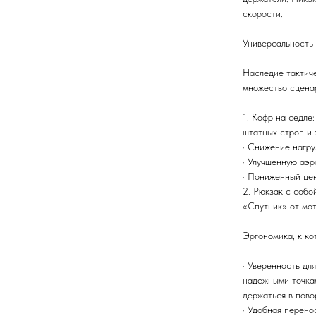
скорости.
Универсальность 
Наследие тактич
множество сцена
1. Кофр на седле
штатных строп и 
· Снижение нагру
· Улучшенную аэр
· Пониженный цен
2. Рюкзак с соб
«Спутник» от мот
Эргономика, к ко
· Уверенность дл
надежными точка
держаться в пово
· Удобная перено