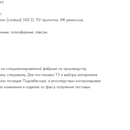
уз;
:
лон (сordura) 500 D; ПУ пропитка, ИК ремиссия;
нные, полиэфирные, лавсан;
е
на специализированной фабрике по производству
ему спецзаказу. Для постановки ТЗ и выбора материалов
ично посещал Поднебесную, а впоследствии контролировал
ил изменения в изделие по факту получения тестовых