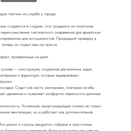
дие тактики на службе у города.
аки создаются в студиях, этот рождался на полигонах.
 переосмысление тактического снаряжения для армейских
птированное для мотоциклистов. Прошедший проверку в
, теперь он служит вам на трассе.
форт, проверенные на деле:
 основе — конструкция, созданная для военных задач.
атериалы и фурнитура, которые выдерживают
грузки.
посадка: Сидит как часть экипировки, повторяя изгибы
ает движения и позволяет комфортно переносить длинные
зопасность: Усиленная, амортизирующая спинка не только
ичную вентиляцию, но и работает как дополнительная
 Все ремни и стропы аккуратно собраны в эластичные
их болтающихся элементов, бьющих по рукам или шее на