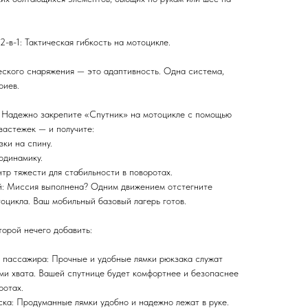
2-в-1: Тактическая гибкость на мотоцикле.
еского снаряжения — это адаптивность. Одна система,
риев.
: Надежно закрепите «Спутник» на мотоцикле с помощью
застежек — и получите:
зки на спину.
одинамику.
тр тяжести для стабильности в поворотах.
ой: Миссия выполнена? Одним движением отстегните
оцикла. Ваш мобильный базовый лагерь готов.
торой нечего добавить:
я пассажира: Прочные и удобные лямки рюкзака служат
ми хвата. Вашей спутнице будет комфортнее и безопаснее
ротах.
ска: Продуманные лямки удобно и надежно лежат в руке.