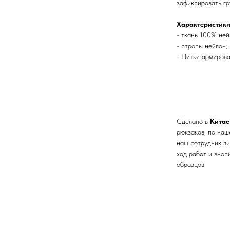
зафиксировать гр
Характеристики
- ткань 100% ней
- стропы нейлон;
- Нитки армирова
Сделано в
Кита
рюкзаков, по наш
наш сотрудник л
ход работ и внос
образцов.