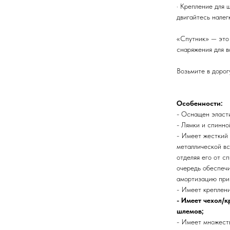
· Крепление для 
двигайтесь налег
«Спутник» — это 
снаряжения для 
Возьмите в дорог
Особенности:
- Оснащен эласт
- Лямки и спинно
- Имеет жесткий 
металлической вс
отделяя его от с
очередь обеспечи
амортизацию при
- Имеет креплени
- Имеет чехол/
шлемов;
- Имеет множеств