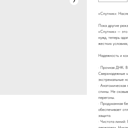
«Спутник»: Насле
Пока другие рюкз
«Спутник» — это
нужд, теперь ада
жестких условиях
Надежность и ком
· Прочная ДНК: В
Сверхнадежные м
экстремальные на
· Анатомическая 
спины. Не сковыв
перегоны.
· Продуманная бе
обеспечивает отл
защита.
· Чистота линий:
держатели. Никак