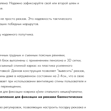
шлема: Надежно зафиксируйте свой или второй шлем и
ке.
не просто рюкзак. Это надежность тактического
ваших победных маршрутов.
у надежного попутчика.
ичным грудным и съемным поясным ремнями;
й блок выполнены с применением пенолона и 3D сетки;
съемный спинной каркас из пластика усиленного
тавкой. Данная конструкция позволяет "вывесить" рюкзак,
пины даже в нагруженном состоянии на 2-4см., что в свою
вает при использовании вентиляцию спины пользователя и
 перемещении;
я для фиксации коврика и/или спального мешка/палатки;
крепление для фиксации на рюкзаке баллистических
о регулировок, позволяющих настроить посадку рюкзака и