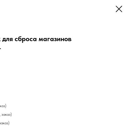
 для сброса магазинов
-
каз)
 заказ)
заказ)