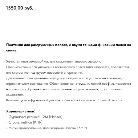
1550,00
руб.
В корзину
Подтяжки для разгрузочных поясов, с двумя точками фиксации пояса на
спине.
Являются неотъемлемой частью снаряжения первого эшелона.
Предназначены для удержания тактического пояса типа «варбелт», препятствуя
его сползанию под грузом навесного снаряжения.
Для компенсации движений корпуса на задней части установлена резинка, с
ограничителем растяжения. Облегченная конструкция, тонкий профиль позволяют
носить их под бронежилетом или «плитником» долгое время, с достаточным
комфортом.
Комплектуются фурнитурой для фиксации на любом поясе. Имеют 4 хвоста.
Характеристики:
- Фурнитура, резинка - 2М (Италия).
- Стропы нейлон (КНР).
- Нитки армированные, полиэфирные, лавсан. (КНР).