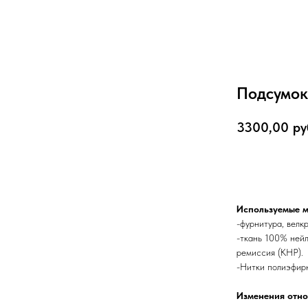
Подсумок
3300,00
ру
В корзину
Используемые м
-фурнитура, велк
-ткань 100% ней
ремиссия (КНР).
-Нитки полиэфирн
Изменения отно