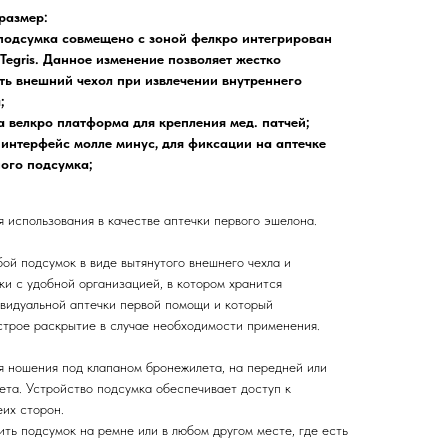
размер:
 подсумка совмещено с зоной фелкро интегрирован
Tegris. Данное изменение позволяет жестко
ть внешний чехол при извлечении внутреннего
;
 велкро платформа для крепления мед. патчей;
интерфейс молле минус, для фиксации на аптечке
ного подсумка;
 использования в качестве аптечки первого эшелона.
ой подсумок в виде вытянутого внешнего чехла и
ки с удобной организацией, в котором хранится
видуальной аптечки первой помощи и который
строе раскрытие в случае необходимости применения.
я ношения под клапаном бронежилета, на передней или
ета. Устройство подсумка обеспечивает доступ к
их сторон.
ть подсумок на ремне или в любом другом месте, где есть