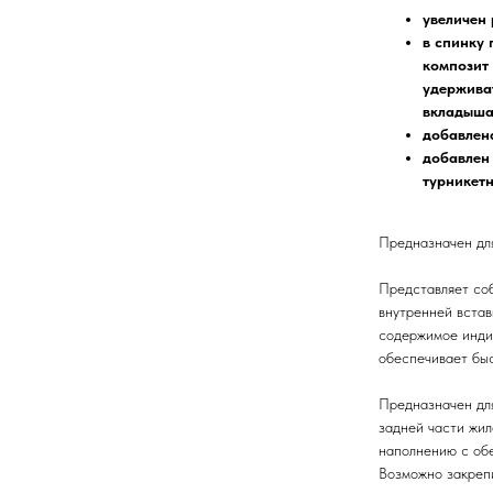
увеличен 
в спинку
композит 
удержива
вкладыша
добавлена
добавлен 
турникет
Предназначен для
Представляет соб
внутренней встав
содержимое инди
обеспечивает бы
Предназначен дл
задней части жил
наполнению с обе
Возможно закрепи