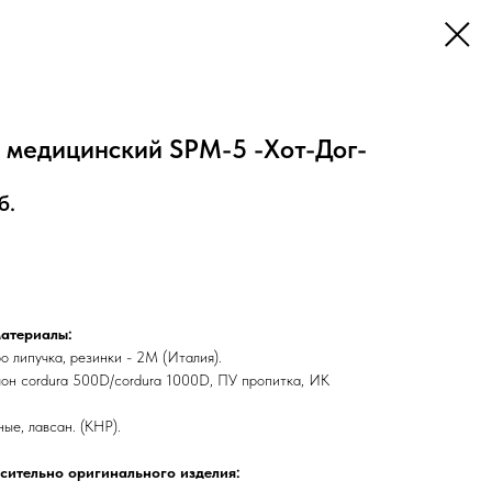
 медицинский SPM-5 -Хот-Дог-
б.
атериалы:
ро липучка, резинки - 2М (Италия).
лон сordura 500D/сordura 1000D, ПУ пропитка, ИК
ые, лавсан. (КНР).
сительно оригинального изделия: