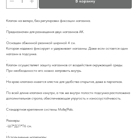
В корзину
Клапан на велкро, без регулировки фиксации магазина.
.
Предназначен для размещения двух магазинов АК.
.
Оснащен обжимной резинкой шириной 4 см.
Которая надежно фиксирует и удерживает магазины. Даже если остается один
магазин в подсумке.
.
Клапан осуществляет защиту магазинов от воздействия окружающей среды.
При необходимости его можно заправить внутрь.
.
На краю клапана имеется хлястик для удобства открытия, даже в перчатках.
.
По всей длине клапана изнутри, а так же внутри полости подсумка расположена
дополнительная стропа, обеспечивающая упругость и износоустойчивость.
.
Стандартная крепления системы Molle/Pals.
.
Размеры:
-Ш7*Д21*Т6 см.
.
Используемые материалы: