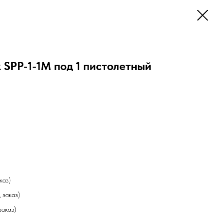
 SPP-1-1M под 1 пистолетный
каз)
 заказ)
заказ)