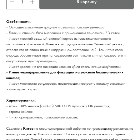
В корзину
Особенности:
- Оснащен эластичным грудным и съемным поясным ремнями;
- Лямки и спинной блок выполнены с применением пенолона и 3D сетки;
- Имеет жесткий съемный спинной каркас из пластика усиленного
металлической вставкой. Данная конструкция позволяет "вывесить" рюкзак,
отделяя его от спины даже в нагруженном состоянии на 2-4см., что в свою
очередь обеспечивает при использовании вентиляцию спины пользователя и
амортизацию при перемещении;
- Имеет крепления для фиксации коврика и/или спального мешка/палатки;
- Имеет чехол/крепление для фиксации на рюкзаке баллистических
шлемов;
- Имеет множество регулировок, позволяющих настроить посадку рюкзака и
зафиксировать груз;
Характеристики:
- ткань 100% нейлон (сordura) 500 D; ПУ пропитка, ИК ремиссия;
- стропы нейлон;
- Нитки армированные, полиэфирные, лавсан;
Сделано в
Китае
на специализированной фабрике по производству рюкзаков, по
нашему спецзаказу. Для постановки ТЗ и выбора материалов наш сотрудник
лично посещал Поднебесную, а впоследствии контролировал ход работ и вносил