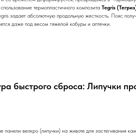
Использование термопластичного композита
Tegris (Тегриз
egris задает абсолютную продольную жесткость. Пояс получ
ается даже под весом тяжелой кобуры и аптечки.
ура быстрого сброса: Липучки пр
е панели велкро (липучки) на животе для застегивания ка