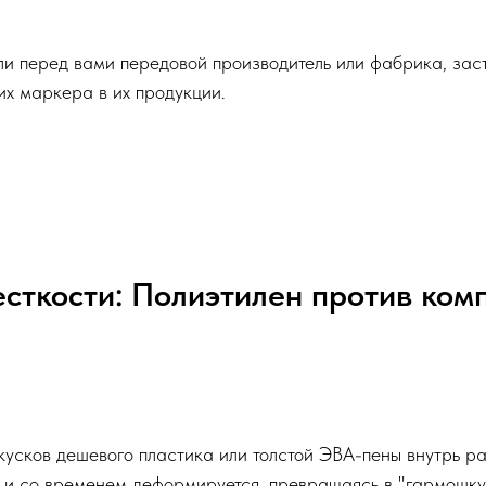
я ли перед вами передовой производитель или фабрика, за
их маркера в их продукции.
есткости: Полиэтилен против комп
 кусков дешевого пластика или толстой ЭВА-пены внутрь р
м и со временем деформируется, превращаясь в "гармошку