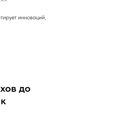
нтирует инноваций,
хов до
ик