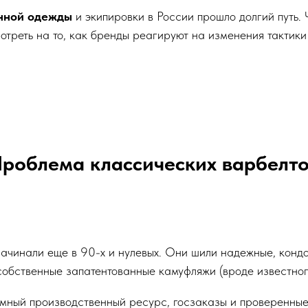
енной одежды
и экипировки в России прошло долгий путь. 
отреть на то, как бренды реагируют на изменения тактики
роблема классических варбелт
начинали еще в 90-х и нулевых. Они шили надежные, конд
собственные запатентованные камуфляжи (вроде известног
мный производственный ресурс, госзаказы и проверенные