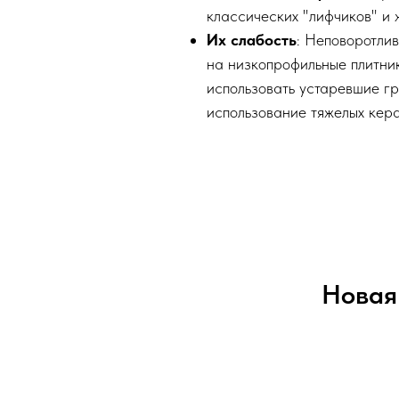
классических "лифчиков" и 
Их слабость
: Неповоротли
на низкопрофильные плитни
использовать устаревшие г
использование тяжелых кера
Новая 