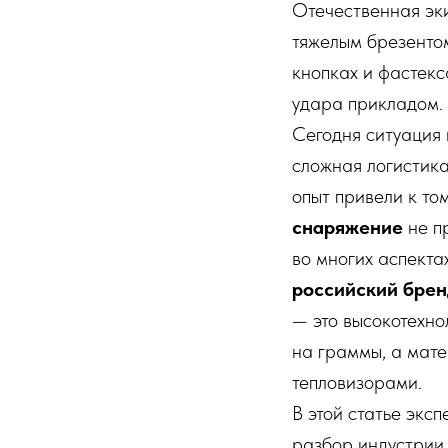
Отечественная эк
тяжелым брезенто
кнопках и фастекс
удара прикладом.
Сегодня ситуация
сложная логистика
опыт привели к том
снаряжение
не п
во многих аспекта
российский брен
— это высокотехно
на граммы, а мате
тепловизорами.
В этой статье экс
разбор индустрии