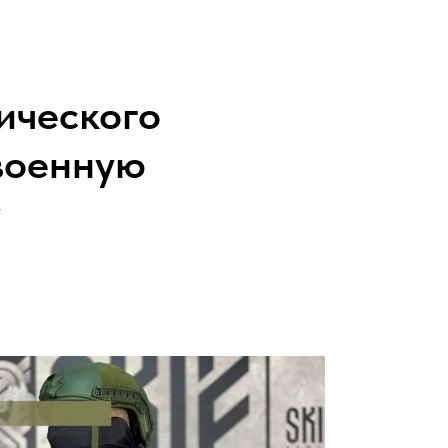
ического
военную
у