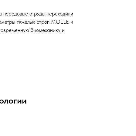
а передовые отряды переходили
лометры тяжелых строп MOLLE и
 современную биомеханику и
нологии