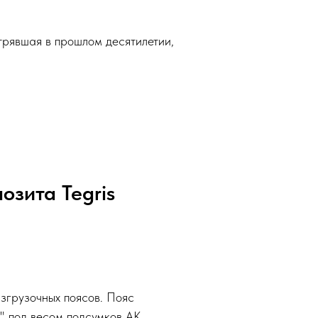
стрявшая в прошлом десятилетии,
озита Tegris
азгрузочных поясов. Пояс
" под весом подсумков АК.