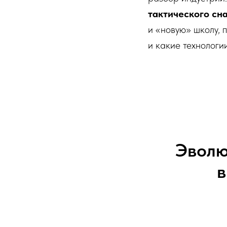
тактического сн
и «новую» школу, 
и какие технолог
Эволю
в