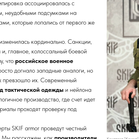
ипировка ассоциировалась с
м, неудобными подсумками на
ами, которые лопались от первого же
 изменилась кардинально. Санкции,
 и, главное, колоссальный боевой
у, что
российское военное
росто догнало западные аналоги, но
х превзошло их. Современный
д тактической одежды
и нейлона
логичное производство, где счет идет
риалы проходят проверку под
перты SKIF armor проведут честный
. Мы расскажем, как
производители
Комплект "Конунг"