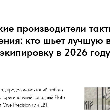
кие производители такт
ения: кто шьет лучшую 
экипировку в 2026 год
зад пределом мечтаний любого
л оригинальный западный Plate
т Crye Precision или LBT.