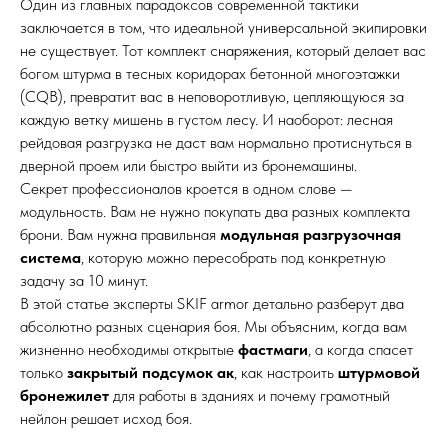
Один из главных парадоксов современной тактики
заключается в том, что идеальной универсальной экипировки
не существует. Тот комплект снаряжения, который делает вас
богом штурма в тесных коридорах бетонной многоэтажки
(CQB), превратит вас в неповоротливую, цепляющуюся за
каждую ветку мишень в густом лесу. И наоборот: лесная
рейдовая разгрузка не даст вам нормально протиснуться в
дверной проем или быстро выйти из бронемашины.
Секрет профессионалов кроется в одном слове —
модульность. Вам не нужно покупать два разных комплекта
брони. Вам нужна правильная
модульная разгрузочная
система
, которую можно пересобрать под конкретную
задачу за 10 минут.
В этой статье эксперты SKIF armor детально разберут два
абсолютно разных сценария боя. Мы объясним, когда вам
жизненно необходимы открытые
фастмаги
, а когда спасет
только
закрытый подсумок ак
, как настроить
штурмовой
бронежилет
для работы в зданиях и почему грамотный
нейлон решает исход боя.