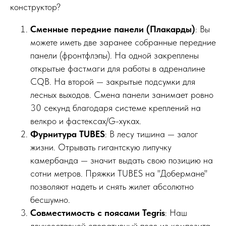
конструктор?
Сменные передние панели (Плакарды)
: Вы
можете иметь две заранее собранные передние
панели (фронтфлэпы). На одной закреплены
открытые фастмаги для работы в адреналине
CQB. На второй — закрытые подсумки для
лесных выходов. Смена панели занимает ровно
30 секунд благодаря системе креплений на
велкро и фастексах/G-хуках.
Фурнитура TUBES
: В лесу тишина — залог
жизни. Отрывать гигантскую липучку
камербанда — значит выдать свою позицию на
сотни метров. Пряжки TUBES на "Добермане"
позволяют надеть и снять жилет абсолютно
бесшумно.
Совместимость с поясами Tegris
: Наш
двухсоставной оперативный пояс из композита