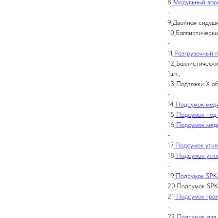
8_
Модульный вор
-
9_Двойная сидуш
10_Баллистически
-
11_
Разгрузочный 
12_Баллистически
1шт.,
13_Подтяжки X об
-
14_
Подсумок мед
15_
Подсумок под 
16_
Подсумок мед
-
17_
Подсумок ути
18_
Подсумок ути
-
19_
Подсумок SPK
20_Подсумок SPK-1
21_
Подсумок гра
-
22_
Подсумок для 