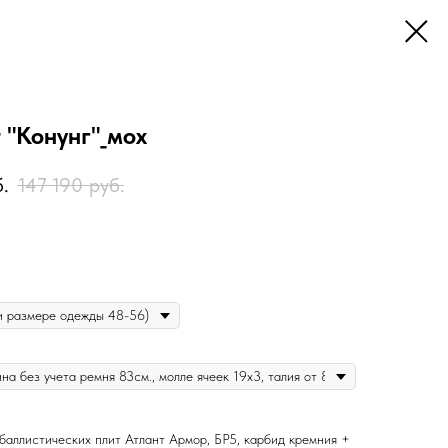
 "Конунг"_мох
.
147 190
руб.
 баллистических плит Атлант Армор, БР5, карбид кремния +