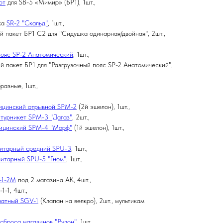
от
для SB-5 «Мимир» (БР1), 1шт.,
ка
SR-2 "Скальд"
, 1шт.,
й пакет БР1 С2 для "Сидушка одинарная/двойная", 2шт.,
пояс SP-2 Анатомический
, 1шт.,
й пакет БР1 для "Разгрузочный пояс SP-2 Анатомический",
разные, 1шт.,
ицинский отрывной SPM-2
(2й эшелон), 1шт.,
турникет SPM-3 "Дагаз"
, 2шт.,
ицинский SPM-4 "Морф"
(1й эшелон), 1шт.,
литарный средний SPU-3
, 1шт.,
литарный SPU-5 "Гном"
, 1шт.,
-1-2M
под 2 магазина АК, 4шт.,
-1, 4шт.,
натный SGV-1
(Клапан на велкро), 2шт., мультикам
сброса магазинов "Рулон"
, 1шт.,