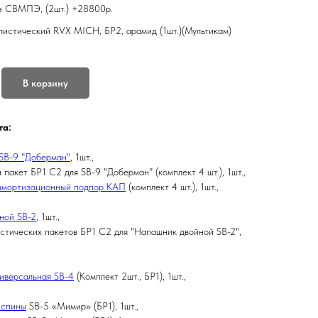
з СВМПЭ, (2шт.) +28800р.
листический RVX MICH, БР2, арамид (1шт.)(Мультикам)
В корзину
та:
SB-9 "Доберман"
, 1шт.,
 пакет БР1 С2 для SB-9 "Доберман" (комплект 4 шт.), 1шт.,
амортизационный подпор КАП
(комплект 4 шт.), 1шт.,
ной SB-2
, 1шт.,
стических пакетов БР1 С2 для "Напашник двойной SB-2",
иверсальная SB-4
(Комплект 2шт., БР1), 1шт.,
 спины
SB-5 «Мимир» (БР1), 1шт.,