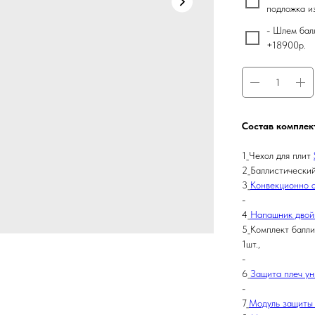
подложка и
- Шлем бал
+18900р.
Состав комплек
1_Чехол для плит
2_Баллистический
3_
Конвекционно 
-
4_
Напашник двой
5_Комплект балли
1шт.,
-
6_
Защита плеч ун
-
7_
Модуль защиты