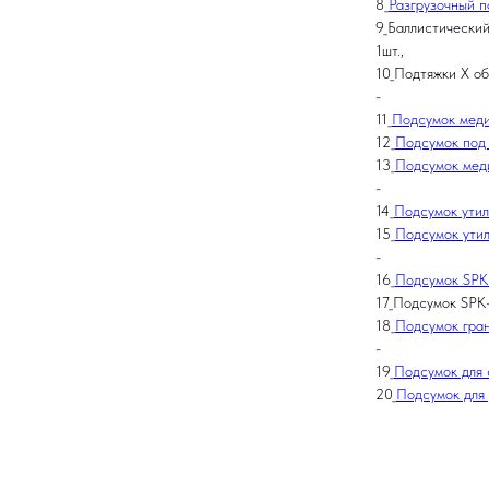
8_
Разгрузочный п
9_Баллистический
1шт.,
10_Подтяжки X об
-
11_
Подсумок мед
12_
Подсумок под 
13_
Подсумок мед
-
14_
Подсумок ути
15_
Подсумок ути
-
16_
Подсумок SPK
17_Подсумок SPK-
18_
Подсумок гра
-
19_
Подсумок для 
20_
Подсумок для