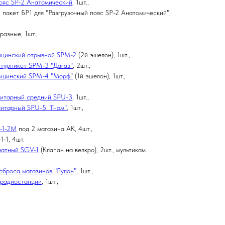
ояс SP-2 Анатомический
, 1шт.,
 пакет БР1 для "Разгрузочный пояс SP-2 Анатомический",
разные, 1шт.,
ицинский отрывной SPM-2
(2й эшелон), 1шт.,
турникет SPM-3 "Дагаз"
, 2шт.,
ицинский SPM-4 "Морф"
(1й эшелон), 1шт.,
литарный средний SPU-3
, 1шт.,
литарный SPU-5 "Гном"
, 1шт.,
-1-2M
под 2 магазина АК, 4шт.,
1-1, 4шт.
натный SGV-1
(Клапан на велкро), 2шт., мультикам
сброса магазинов "Рулон"
, 1шт.,
 радиостанции
, 1шт.,