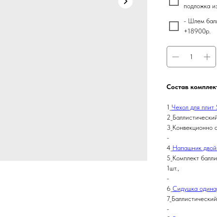
подложка и
- Шлем бал
+18900р.
Состав комплек
1_
Чехол для плит
2_Баллистический
3_Конвекционно а
-
4_
Напашник двой
5_Комплект балли
1шт.,
-
6_
Сидушка одина
7_Баллистический
-