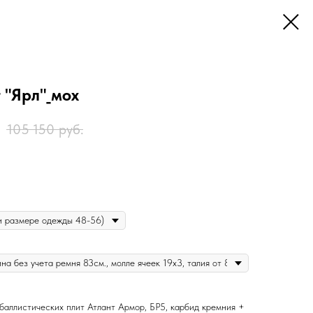
 "Ярл"_мох
.
105 150
руб.
 баллистических плит Атлант Армор, БР5, карбид кремния +