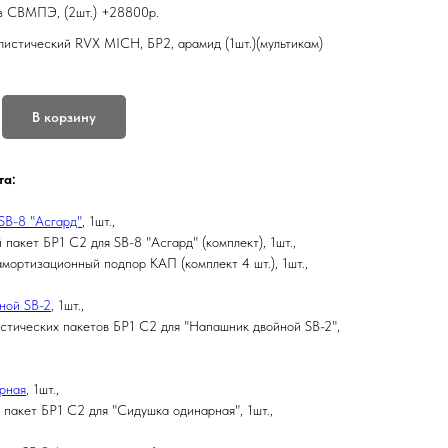
з СВМПЭ, (2шт.) +28800р.
листический RVX MICH, БР2, арамид (1шт.)(мультикам)
В корзину
та:
 SB-8 "Асгард"
, 1шт.,
 пакет БР1 С2 для SB-8 "Асгард" (комплект), 1шт.,
мортизационный подпор КАП (комплект 4 шт.), 1шт.,
ной SB-2
, 1шт.,
стических пакетов БР1 С2 для "Напашник двойной SB-2",
рная
, 1шт.,
 пакет БР1 С2 для "Сидушка одинарная", 1шт.,