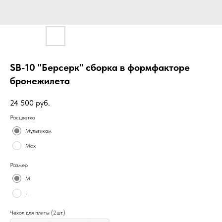
SB-10 "Берсерк" сборка в формфакторе
бронежилета
24 500
руб.
Расцветка
Мультикам
Мох
Размер
M
L
Чехол для плиты (2шт.)